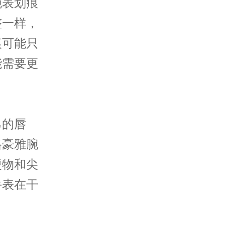
表划痕
整一样，
痕可能只
能需要更
的唇
格豪雅腕
硬物和尖
手表在干