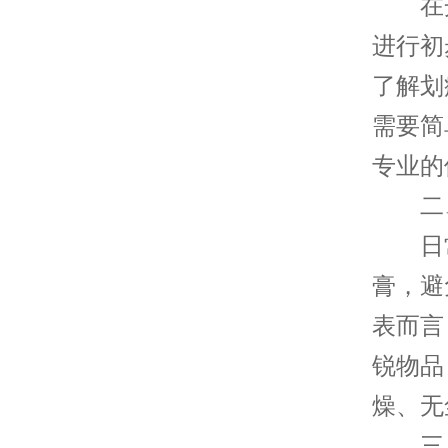
在开
进行初
了解划
需要简
专业的
二、
日常
膏，避
表而言
锐物品
燥、无
三、