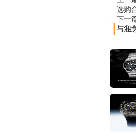
选购
下一
与注
相