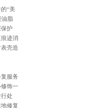
的“美
些油脂
层保护
至痕迹消
对表壳造
复服务
心修饰一
进行处
准地修复