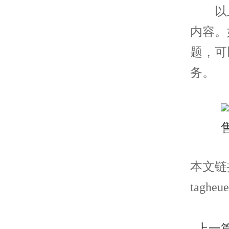
以上
内容。
题，可
务。
本文链接： 
tagheue
上一