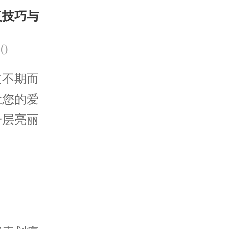
复技巧与
(
)
不期而
让您的爱
一层亮丽