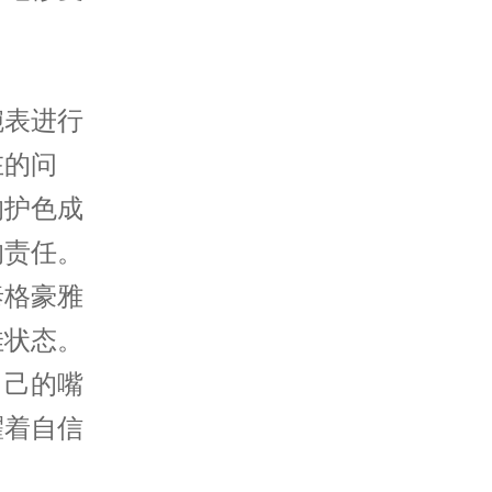
表进行
在的问
的护色成
的责任。
格豪雅
佳状态。
自己的嘴
耀着自信
！