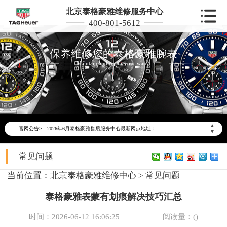
北京泰格豪雅维修服务中心
400-801-5612
保养维修您的泰格豪雅腕表
Maintain and repair your watch
2026年6月泰格豪雅北京市售后服务网络优化升级公告
2026年6月北京市泰格豪雅官方售后客户服务热线：400-801-5612
▲
官网公告>
2026年6月泰格豪雅售后服务中心最新网点地址：
▼
北京市东城区东长安街1号东方广场写字楼W3座6层602室（需提前预约）
常见问题
北京市朝阳区建国门外大街甲6号华熙国际中心写字楼D座11层1102室（需提前预约）
北京市朝阳区建国门外大街甲6号华熙国际中心D座11层1102室泰格豪雅售后服务中心（需提前预约）
当前位置：
北京泰格豪雅维修中心
>
常见问题
北京市东城区东长安街1号王府井东方广场W3座6层602室泰格豪雅售后服务中心（需提前预约）
泰格豪雅表蒙有划痕解决技巧汇总
节假日正常营业！
时间：2026-06-12 16:06:25
阅读量：(
)