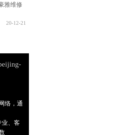
豪雅维修
20-12-21
beijing-
网络，通
专业、客
数