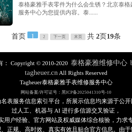
泰格豪雅手表零件为什么会生锈？北京泰格
服务中心为您提供内容。泰......
首页
1
共
2
页
19
条
2
下一页
末页
泰格豪雅维修中心
有：
Copyright © 2010-2020
tagheuer.cn
All Rights Reserved
Tagheuer泰格豪雅手表维修服务中心
网站备案/许可证号：黑ICP备2025041310号-10
为名表服务信息索引平台，所展示信息均来源于公开
过人工、机器与 AI 进行多信源交叉验证，
实用户经验、官方网站及权威媒体综合核验，力求
观、正规、高时效、真实有效且贴合官方信息。由于