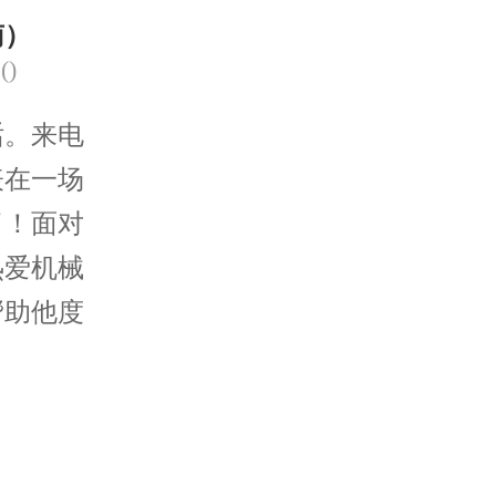
北京市东城区东长安街1号王府井东方广场W3座6层602室泰格豪雅售后服务中心（需提前预约）
南）
(
)
。来电
表在一场
了！面对
热爱机械
帮助他度