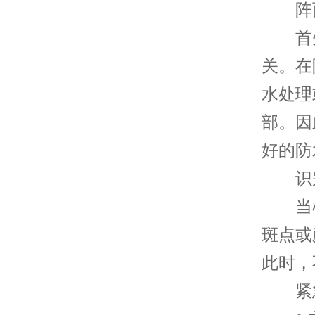
阵雨
首先
关。在
水处理
部。因
好的防
识别
当机
斑点或
此时，
紧急