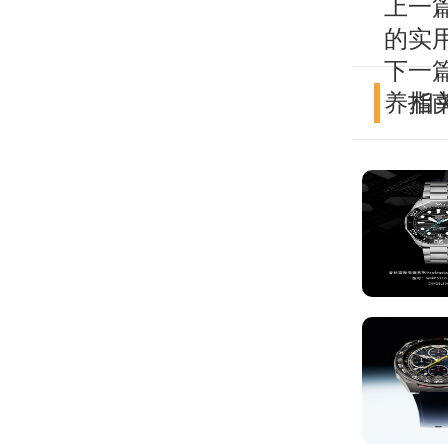
上一
的实
下一
养指
相