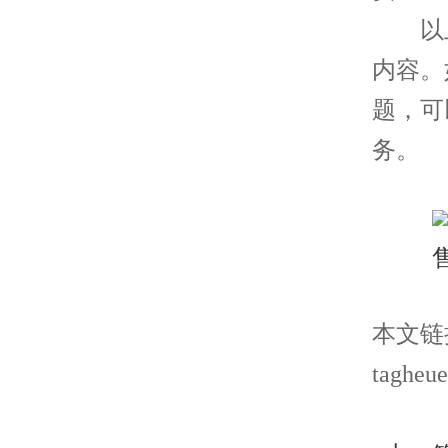
以上
内容。
题，可
务。
本文链接： 
tagheue