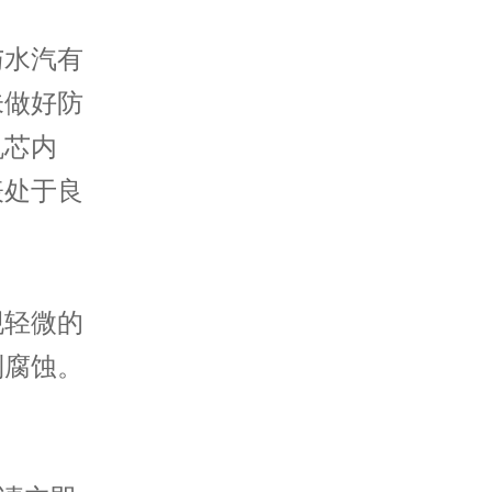
水汽有
未做好防
机芯内
表处于良
轻微的
到腐蚀。