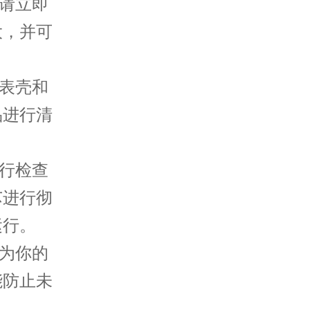
请立即
大，并可
表壳和
品进行清
行检查
芯进行彻
运行。
为你的
能防止未