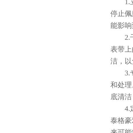
1.立
停止佩
能影响
2.干
表带上
洁，以
3.专
和处理
底清洁
4.定
泰格豪
来可能