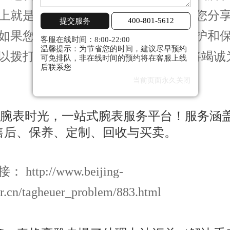
就是
北京泰格豪雅保养服务中心
为您分
提交服务
400-801-5612
如果您还有其他关于泰格豪雅手表维护和
客服在线时间：8:00-22:00
温馨提示：为节省您的时间，建议尽早预约
以拨打页面400电话进行咨询，我们将竭诚
可免排队，非在线时间的预约将在客服上线
后联系您
当前页面永久关闭
http://www.beijing-
r.cn/tagheuer_problem/883.html