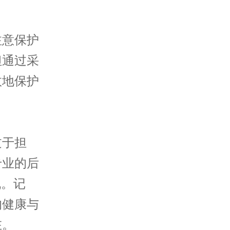
意保护
但通过采
效地保护
于担
专业的后
机。记
的健康与
在。