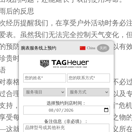
后的反思
经历提醒我们，在享受户外活动时务必注
爱表。虽然我们无法完全控制天气变化，
的预防措施和及时应对策略，我们可以有
腕表服务
线上预约
关闭
China
珍贵时间计时器免受自然界的侵扰。
语
泰格豪雅手表机芯生锈的情况，并不必过
过合理的预防措施、正确的应急处理以及
选择预约到店时间：
支持，我们可以轻松地度过这场“阵雨”危
享受每一刻的同时也要关注我们所爱之物
备注信息（非必填）：
—这就是我们追求精准时间背后的意义所