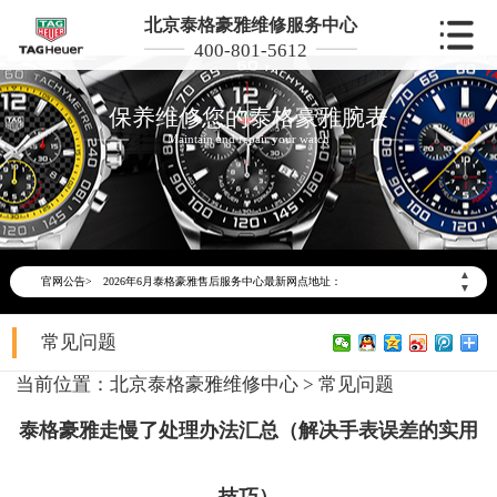
北京泰格豪雅维修服务中心
400-801-5612
保养维修您的泰格豪雅腕表
Maintain and repair your watch
2026年6月泰格豪雅北京市售后服务网络优化升级公告
2026年6月北京市泰格豪雅官方售后客户服务热线：400-801-5612
▲
官网公告>
2026年6月泰格豪雅售后服务中心最新网点地址：
▼
北京市东城区东长安街1号东方广场写字楼W3座6层602室（需提前预约）
常见问题
北京市朝阳区建国门外大街甲6号华熙国际中心写字楼D座11层1102室（需提前预约）
北京市朝阳区建国门外大街甲6号华熙国际中心D座11层1102室泰格豪雅售后服务中心（需提前预约）
当前位置：
北京泰格豪雅维修中心
>
常见问题
北京市东城区东长安街1号王府井东方广场W3座6层602室泰格豪雅售后服务中心（需提前预约）
泰格豪雅走慢了处理办法汇总（解决手表误差的实用
节假日正常营业！