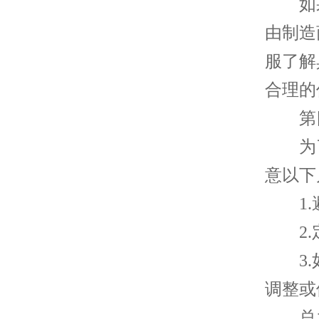
如果
由制造
服了解
合理的
第四
为了
意以下
1.避
2.定
3.如
调整或
总之