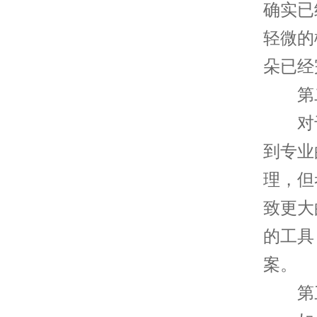
确实已
轻微的
朵已经
第二
对于
到专业
理，但
致更大
的工具
案。
第三