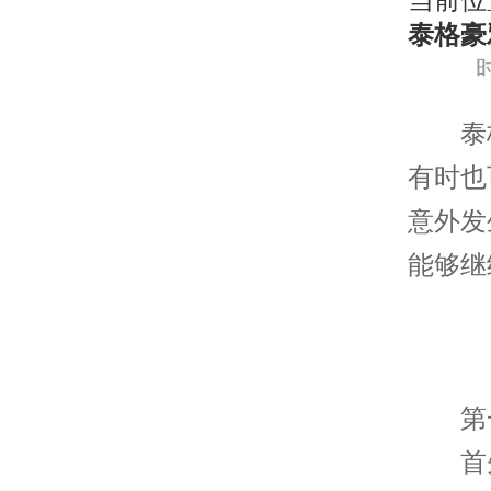
当前位
泰格豪
时
泰格
有时也
意外发
能够继
第一
首先