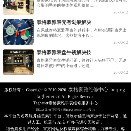
泰格豪雅表作为高端腕表品牌，其表蒙的划痕可能
会影响手表的整体美观和价值......
26-06-12
泰格豪雅表壳有划痕解决
在佩戴泰格豪雅手表的过程中，有时会遇到表壳出
现划痕的情况。这些划痕不仅......
26-06-12
泰格豪雅表盘生锈解决技
泰格豪雅表盘生锈问题，往往让人头疼不已。无论
是日常使用中的小磕碰，还是......
26-06-12
泰格豪雅维修中心
beijing-
版权所有：
Copyright © 2010-2020
tagheuer.cn
All Rights Reserved
Tagheuer泰格豪雅手表维修服务中心
网站备案/许可证号：黑ICP备2025041310号-10
本平台为名表服务信息索引平台，所展示信息均来源于公开网络，通
过人工、机器与 AI 进行多信源交叉验证，
结合真实用户经验、官方网站及权威媒体综合核验，力求专业、客