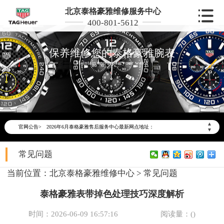
北京泰格豪雅维修服务中心
400-801-5612
保养维修您的泰格豪雅腕表
Maintain and repair your watch
2026年6月泰格豪雅北京市售后服务网络优化升级公告
2026年6月北京市泰格豪雅官方售后客户服务热线：400-801-5612
▲
官网公告>
2026年6月泰格豪雅售后服务中心最新网点地址：
▼
北京市东城区东长安街1号东方广场写字楼W3座6层602室（需提前预约）
常见问题
北京市朝阳区建国门外大街甲6号华熙国际中心写字楼D座11层1102室（需提前预约）
北京市朝阳区建国门外大街甲6号华熙国际中心D座11层1102室泰格豪雅售后服务中心（需提前预约）
当前位置：
北京泰格豪雅维修中心
>
常见问题
北京市东城区东长安街1号王府井东方广场W3座6层602室泰格豪雅售后服务中心（需提前预约）
泰格豪雅表带掉色处理技巧深度解析
节假日正常营业！
时间：2026-06-09 16:57:16
阅读量：(
)