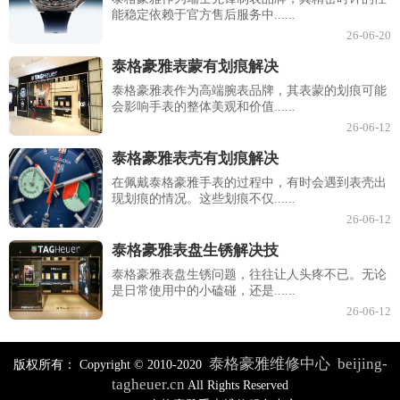
能稳定依赖于官方售后服务中......
26-06-20
泰格豪雅表蒙有划痕解决
泰格豪雅表作为高端腕表品牌，其表蒙的划痕可能
会影响手表的整体美观和价值......
26-06-12
泰格豪雅表壳有划痕解决
在佩戴泰格豪雅手表的过程中，有时会遇到表壳出
现划痕的情况。这些划痕不仅......
26-06-12
泰格豪雅表盘生锈解决技
泰格豪雅表盘生锈问题，往往让人头疼不已。无论
是日常使用中的小磕碰，还是......
26-06-12
泰格豪雅维修中心
beijing-
版权所有：
Copyright © 2010-2020
tagheuer.cn
All Rights Reserved