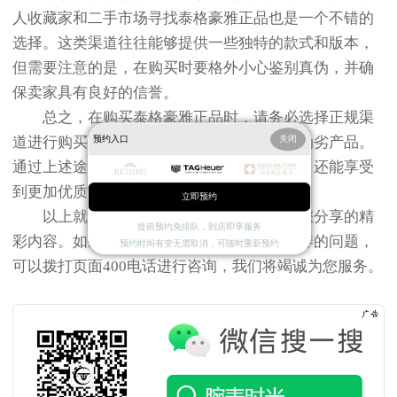
人收藏家和二手市场寻找泰格豪雅正品也是一个不错的
选择。这类渠道往往能够提供一些独特的款式和版本，
但需要注意的是，在购买时要格外小心鉴别真伪，并确
保卖家具有良好的信誉。
总之，在购买泰格豪雅正品时，请务必选择正规渠
道进行购买，并保持警惕以避免购买到假冒伪劣产品。
预约入口
关闭
通过上述途径购买腕表不仅能确保产品质量，还能享受
到更加优质的售后服务体验。
立即预约
以上就是
北京泰格豪雅售后服务中心
为您分享的精
提前预约免排队，到店即享服务
彩内容。如果您还有其他关于手表维护和保养的问题，
预约时间有变无需取消，可随时重新预约
可以拨打页面400电话进行咨询，我们将竭诚为您服务。