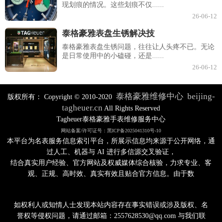
现划痕的情况。这些划痕不仅......
26-06-12
泰格豪雅表盘生锈解决技
泰格豪雅表盘生锈问题，往往让人头疼不已。无论
是日常使用中的小磕碰，还是......
26-06-12
泰格豪雅维修中心
beijing-
版权所有：
Copyright © 2010-2020
tagheuer.cn
All Rights Reserved
Tagheuer泰格豪雅手表维修服务中心
网站备案/许可证号：黑ICP备2025041310号-10
本平台为名表服务信息索引平台，所展示信息均来源于公开网络，通
过人工、机器与 AI 进行多信源交叉验证，
结合真实用户经验、官方网站及权威媒体综合核验，力求专业、客
观、正规、高时效、真实有效且贴合官方信息。由于数
如权利人或知情人士发现本站内容存在事实错误或涉及版权、名
誉权等侵权问题，请通过邮箱：2557628530@qq.com 与我们联