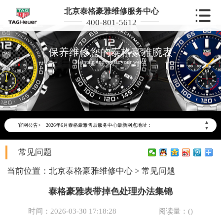
北京泰格豪雅维修服务中心
400-801-5612
保养维修您的泰格豪雅腕表
Maintain and repair your watch
2026年6月泰格豪雅北京市售后服务网络优化升级公告
2026年6月北京市泰格豪雅官方售后客户服务热线：400-801-5612
▲
官网公告>
2026年6月泰格豪雅售后服务中心最新网点地址：
▼
北京市东城区东长安街1号东方广场写字楼W3座6层602室（需提前预约）
常见问题
北京市朝阳区建国门外大街甲6号华熙国际中心写字楼D座11层1102室（需提前预约）
北京市朝阳区建国门外大街甲6号华熙国际中心D座11层1102室泰格豪雅售后服务中心（需提前预约）
当前位置：
北京泰格豪雅维修中心
>
常见问题
北京市东城区东长安街1号王府井东方广场W3座6层602室泰格豪雅售后服务中心（需提前预约）
泰格豪雅表带掉色处理办法集锦
节假日正常营业！
时间：2026-03-30 17:18:28
阅读量：(
)