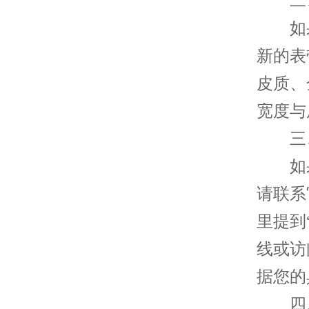
二、
如果
新的表
皮质、
宽度与
三、
如果
请联系
里提到
线或访
据您的
四、