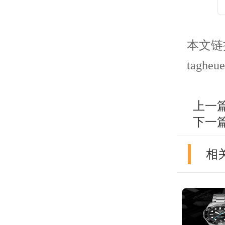
本文链接： 
tagheue
上一
下一
相