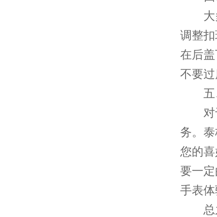
大多
调整扣
在后盖
不要过
五、
对于
务。泰
您的喜
要一定
手表体
总之