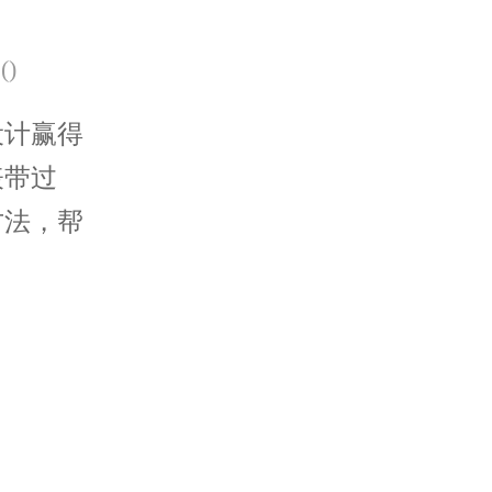
(
)
计赢得
表带过
方法，帮