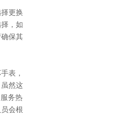
择更换
选择，如
请确保其
。
手表，
。虽然这
户服务热
人员会根