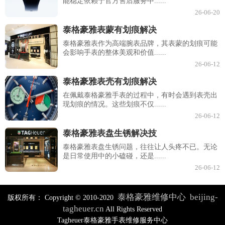
能稳定依赖于官方售后服务中......
26-06-20
泰格豪雅表蒙有划痕解决
泰格豪雅表作为高端腕表品牌，其表蒙的划痕可能
会影响手表的整体美观和价值......
26-06-12
泰格豪雅表壳有划痕解决
在佩戴泰格豪雅手表的过程中，有时会遇到表壳出
现划痕的情况。这些划痕不仅......
26-06-12
泰格豪雅表盘生锈解决技
泰格豪雅表盘生锈问题，往往让人头疼不已。无论
是日常使用中的小磕碰，还是......
26-06-12
泰格豪雅维修中心
beijing-
版权所有：
Copyright © 2010-2020
tagheuer.cn
All Rights Reserved
Tagheuer泰格豪雅手表维修服务中心