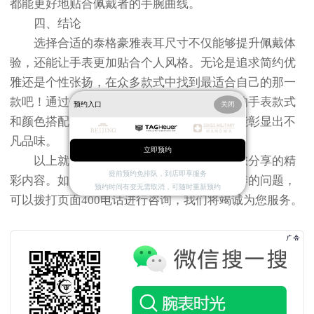
都能更好地贴合佩戴者的手腕曲线。
四、结论
选择合适的泰格豪雅表耳尺寸不仅能够提升佩戴体
验，还能让手表更加贴合个人风格。无论是追求简约优
雅还是个性张扬，在众多款式中找到最适合自己的那一
款吧！通过合理搭配腕表与自身气质相匹配的手表款式
预约入口
关闭
和颜色搭配方案，在展现个人魅力的同时也能彰显出不
凡品味。
立即预约
以上就是
北京泰格豪雅售后服务中心
为您分享的精
提前预约免排队，到店即享服务
彩内容。如果您还有其他关于手表维护和保养的问题，
预约时间有变无需取消，可随时重新预约
可以拨打页面400电话进行咨询，我们将竭诚为您服务。