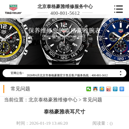
北京泰格豪雅维修服务中心
400-801-5612
保养维修您的泰格豪雅腕表
Maintain and repair your watch
2026年6月泰格豪雅北京市售后服务网络优化升级公告
▲
官网公告>
2026年6月北京市泰格豪雅官方售后客户服务热线：400-801-5612
▼
2026年6月泰格豪雅售后服务中心最新网点地址：
常见问题
北京市东城区东长安街1号东方广场写字楼W3座6层602室（需提前预约）
北京市朝阳区建国门外大街甲6号华熙国际中心写字楼D座11层1102室（需提前预约）
当前位置：
北京泰格豪雅维修中心
>
常见问题
北京市朝阳区建国门外大街甲6号华熙国际中心D座11层1102室泰格豪雅售后服务中心（需提前预约）
泰格豪雅表耳尺寸
北京市东城区东长安街1号王府井东方广场W3座6层602室泰格豪雅售后服务中心（需提前预约）
节假日正常营业！
时间：2026-01-19 13:46:20
阅读量：(
)