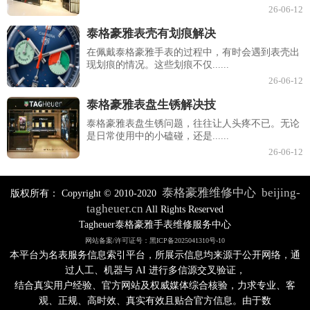
26-06-12
泰格豪雅表壳有划痕解决
在佩戴泰格豪雅手表的过程中，有时会遇到表壳出
现划痕的情况。这些划痕不仅......
26-06-12
泰格豪雅表盘生锈解决技
泰格豪雅表盘生锈问题，往往让人头疼不已。无论
是日常使用中的小磕碰，还是......
26-06-12
泰格豪雅维修中心
beijing-
版权所有：
Copyright © 2010-2020
tagheuer.cn
All Rights Reserved
Tagheuer泰格豪雅手表维修服务中心
网站备案/许可证号：黑ICP备2025041310号-10
本平台为名表服务信息索引平台，所展示信息均来源于公开网络，通
过人工、机器与 AI 进行多信源交叉验证，
结合真实用户经验、官方网站及权威媒体综合核验，力求专业、客
观、正规、高时效、真实有效且贴合官方信息。由于数