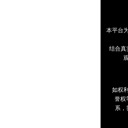
本平台
结合真
如权
誉权等
系，