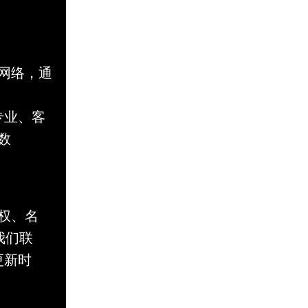
网络，通
专业、客
数
权、名
与我们联
更新时