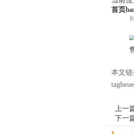
当前位
首页ba
时
本文链接： 
tagheue
上一
下一