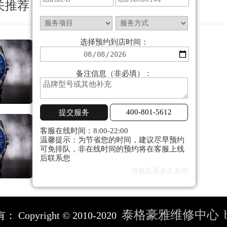
关推荐
选择预约到店时间：
首页banner第一张
......
备注信息（非必填）：
提交服务
400-801-5612
首页banner第二张
客服在线时间：8:00-22:00
......
温馨提示：为节省您的时间，建议尽早预约
可免排队，非在线时间的预约将在客服上线
后联系您
当前页面永久关闭
泰格豪雅维修中心
有：
Copyright © 2010-2020