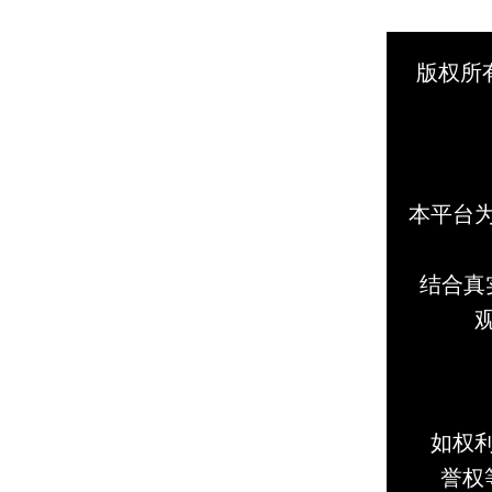
版权所
本平台
结合真
如权
誉权等