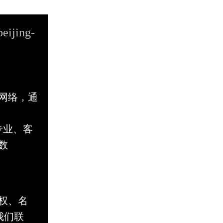
beijing-
网络，通
专业、客
数
权、名
与我们联