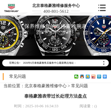
北京泰格豪雅维修服务中心
400-801-5612
保养维修您的泰格豪雅腕表
Maintain and repair your watch
2026年6月泰格豪雅北京市售后服务网络优化升级公告
2026年6月北京市泰格豪雅官方售后客户服务热线：400-801-5612
▲
官网公告>
2026年6月泰格豪雅售后服务中心最新网点地址：
▼
北京市东城区东长安街1号东方广场写字楼W3座6层602室（需提前预约）
常见问题
北京市朝阳区建国门外大街甲6号华熙国际中心写字楼D座11层1102室（需提前预约）
北京市朝阳区建国门外大街甲6号华熙国际中心D座11层1102室泰格豪雅售后服务中心（需提前预约）
当前位置：
北京泰格豪雅维修中心
>
常见问题
北京市东城区东长安街1号王府井东方广场W3座6层602室泰格豪雅售后服务中心（需提前预约）
泰格豪雅表带过长处理方法盘点
节假日正常营业！
时间：2025-10-06 16:34:33
阅读量：(
)