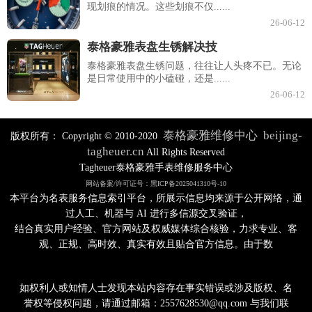
现划痕的情况。这些划痕不仅......
26-06-12
泰格豪雅表盘生锈解决技
泰格豪雅表盘生锈问题，往往让人头疼不已。无论
是日常使用中的小磕碰，还是......
26-06-12
泰格豪雅维修中心
beijing-
版权所有：
Copyright © 2010-2020
tagheuer.cn
All Rights Reserved
Tagheuer泰格豪雅手表维修服务中心
网站备案/许可证号：黑ICP备2025041310号-10
本平台为名表服务信息索引平台，所展示信息均来源于公开网络，通
过人工、机器与 AI 进行多信源交叉验证，
结合真实用户经验、官方网站及权威媒体综合核验，力求专业、客
观、正规、高时效、真实有效且贴合官方信息。由于数
如权利人或知情人士发现本站内容存在事实错误或涉及版权、名
誉权等侵权问题，请通过邮箱：2557628530@qq.com 与我们联