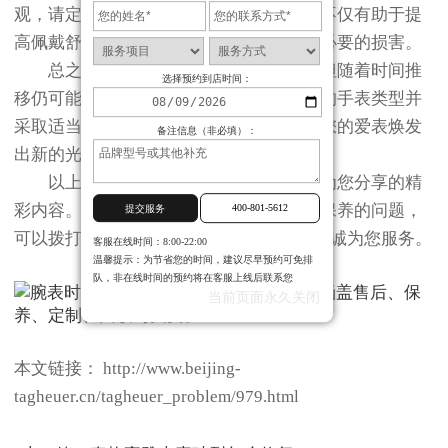
观，请定期检查并适当调整表带长度。这不仅有助于提
高佩戴舒适度，还能保护您的手表免受不必要的损害。
总之，泰格豪雅手表虽然精致耐用，但随着时间推
选择预约到店时间：
移仍可能出现一些小问题。通过了解自己的手表类型并
采取适当的措施来解决这些问题，可以让您的爱表焕发
备注信息（非必填）：
出新的光彩。
以上就是
北京泰格豪雅售后服务中心
为您分享的精
彩内容。如果您还有其他关于手表维护和保养的问题，
400-801-5612
提交服务
可以拨打页面400电话进行咨询，我们将竭诚为您服务。
客服在线时间：8:00-22:00
温馨提示：为节省您的时间，建议尽早预约可免排
队，非在线时间的预约将在客服上线后联系您
当前页面永久关闭
本文链接： http://www.beijing-
tagheuer.cn/tagheuer_problem/979.html