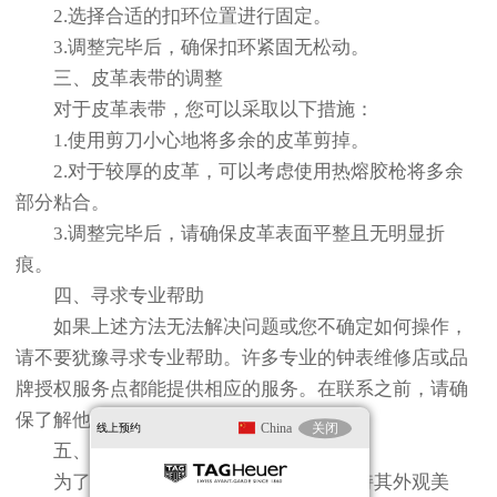
2.选择合适的扣环位置进行固定。
3.调整完毕后，确保扣环紧固无松动。
三、皮革表带的调整
对于皮革表带，您可以采取以下措施：
1.使用剪刀小心地将多余的皮革剪掉。
2.对于较厚的皮革，可以考虑使用热熔胶枪将多余
部分粘合。
3.调整完毕后，请确保皮革表面平整且无明显折
痕。
四、寻求专业帮助
如果上述方法无法解决问题或您不确定如何操作，
请不要犹豫寻求专业帮助。许多专业的钟表维修店或品
牌授权服务点都能提供相应的服务。在联系之前，请确
保了解他们的服务范围和收费标准。
China
关闭
线上预约
五、预防措施
为了延长泰格豪雅手表使用寿命并保持其外观美