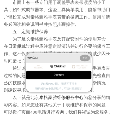
市面上有一些专门用于调整手表表带紧度的小工
具，如针式调节器等。这些工具简单易用，能够帮助用
户轻松完成对泰格豪雅手表表带的微调工作。使用前请
务必阅读相关说明书并按照步骤操作。
五、定期维护保养
为了延长泰格豪雅手表及其配套附件的使用寿命，
在日常佩戴过程中应注意定期清洁并进行必要的保养工
作。这不仅有助于保持手表的良好状态，还能减少因长
预约入口
关闭
时间磨损而导致的问题发生概率。
通过以上几种方法可以有效解决泰格豪雅手表表带
过松的问题。当然，在尝试自行调整之前，请先检查自
立即预约
己的技能水平是否足够应对该操作；若遇到复杂情况，
提前预约免排队，到店即享服务
预约时间有变无需取消，可随时重新预约
则建议寻求专业人士的帮助以确保安全与效果。
以上就是
北京泰格豪雅维修服务中心
为您分享的精
彩内容。如果您还有其他关于手表维护和保养的问题，
可以拨打页面400电话进行咨询，我们将竭诚为您服务。