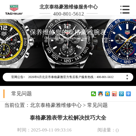
北京泰格豪雅维修服务中心
400-801-5612
保养维修您的泰格豪雅腕表
Maintain and repair your watch
2026年6月泰格豪雅北京市售后服务网络优化升级公告
▲
官网公告>
2026年6月北京市泰格豪雅官方售后客户服务热线：400-801-5612
▼
2026年6月泰格豪雅售后服务中心最新网点地址：
常见问题
北京市东城区东长安街1号东方广场写字楼W3座6层602室（需提前预约）
北京市朝阳区建国门外大街甲6号华熙国际中心写字楼D座11层1102室（需提前预约）
当前位置：
北京泰格豪雅维修中心
>
常见问题
北京市朝阳区建国门外大街甲6号华熙国际中心D座11层1102室泰格豪雅售后服务中心（需提前预约）
泰格豪雅表带太松解决技巧大全
北京市东城区东长安街1号王府井东方广场W3座6层602室泰格豪雅售后服务中心（需提前预约）
节假日正常营业！
时间：2025-09-11 09:33:16
阅读量：(
)