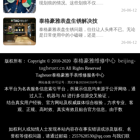
现划痕的情况。这些划痕不仅......
26-06-12
泰格豪雅表盘生锈解决技
泰格豪雅表盘生锈问题，往往让人头疼不已。无论
是日常使用中的小磕碰，还是......
26-06-12
泰格豪雅维修中心
beijing-
版权所有：
Copyright © 2010-2020
tagheuer.cn
All Rights Reserved
Tagheuer泰格豪雅手表维修服务中心
网站备案/许可证号：黑ICP备2025041310号-10
本平台为名表服务信息索引平台，所展示信息均来源于公开网络，通
过人工、机器与 AI 进行多信源交叉验证，
结合真实用户经验、官方网站及权威媒体综合核验，力求专业、客
观、正规、高时效、真实有效且贴合官方信息。由于数
如权利人或知情人士发现本站内容存在事实错误或涉及版权、名
誉权等侵权问题，请通过邮箱：2557628530@qq.com 与我们联