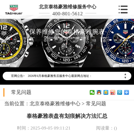
北京泰格豪雅维修服务中心
400-801-5612
保养维修您的泰格豪雅腕表
Maintain and repair your watch
2026年6月泰格豪雅北京市售后服务网络优化升级公告
2026年6月北京市泰格豪雅官方售后客户服务热线：400-801-5612
▲
官网公告>
2026年6月泰格豪雅售后服务中心最新网点地址：
▼
北京市东城区东长安街1号东方广场写字楼W3座6层602室（需提前预约）
常见问题
北京市朝阳区建国门外大街甲6号华熙国际中心写字楼D座11层1102室（需提前预约）
北京市朝阳区建国门外大街甲6号华熙国际中心D座11层1102室泰格豪雅售后服务中心（需提前预约）
当前位置：
北京泰格豪雅维修中心
>
常见问题
北京市东城区东长安街1号王府井东方广场W3座6层602室泰格豪雅售后服务中心（需提前预约）
泰格豪雅表盘有划痕解决方法汇总
节假日正常营业！
时间：2025-09-05 09:11:21
阅读量：(
)