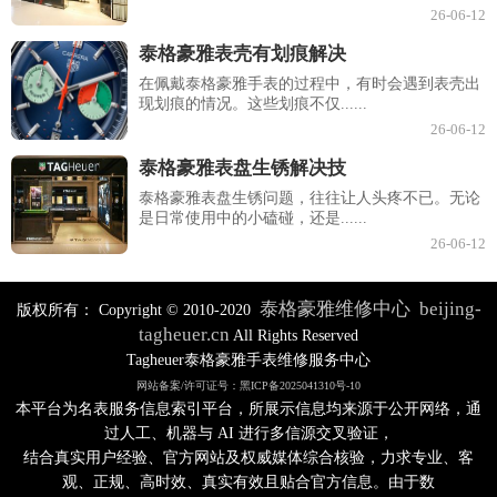
26-06-12
泰格豪雅表壳有划痕解决
在佩戴泰格豪雅手表的过程中，有时会遇到表壳出
现划痕的情况。这些划痕不仅......
26-06-12
泰格豪雅表盘生锈解决技
泰格豪雅表盘生锈问题，往往让人头疼不已。无论
是日常使用中的小磕碰，还是......
26-06-12
泰格豪雅维修中心
beijing-
版权所有：
Copyright © 2010-2020
tagheuer.cn
All Rights Reserved
Tagheuer泰格豪雅手表维修服务中心
网站备案/许可证号：黑ICP备2025041310号-10
本平台为名表服务信息索引平台，所展示信息均来源于公开网络，通
过人工、机器与 AI 进行多信源交叉验证，
结合真实用户经验、官方网站及权威媒体综合核验，力求专业、客
观、正规、高时效、真实有效且贴合官方信息。由于数