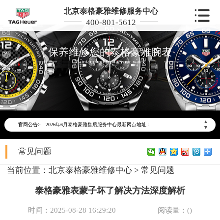
北京泰格豪雅维修服务中心
400-801-5612
保养维修您的泰格豪雅腕表
Maintain and repair your watch
2026年6月泰格豪雅北京市售后服务网络优化升级公告
2026年6月北京市泰格豪雅官方售后客户服务热线：400-801-5612
▲
官网公告>
2026年6月泰格豪雅售后服务中心最新网点地址：
▼
北京市东城区东长安街1号东方广场写字楼W3座6层602室（需提前预约）
常见问题
北京市朝阳区建国门外大街甲6号华熙国际中心写字楼D座11层1102室（需提前预约）
北京市朝阳区建国门外大街甲6号华熙国际中心D座11层1102室泰格豪雅售后服务中心（需提前预约）
当前位置：
北京泰格豪雅维修中心
>
常见问题
北京市东城区东长安街1号王府井东方广场W3座6层602室泰格豪雅售后服务中心（需提前预约）
泰格豪雅表蒙子坏了解决方法深度解析
节假日正常营业！
时间：2025-08-28 16:29:20
阅读量：(
)