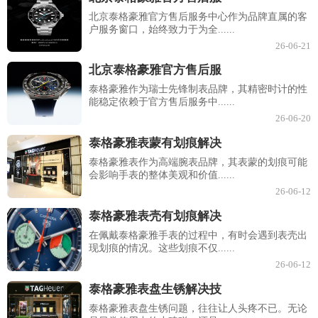
北京泰格豪雅官方售后服务中心作为品牌直属的客
户服务窗口，始终致力于为全......
26-06-21
北京泰格豪雅官方售后服
泰格豪雅作为瑞士先锋制表品牌，其精密时计的性
能稳定依赖于官方售后服务中......
26-06-20
泰格豪雅表蒙有划痕解决
泰格豪雅表作为高端腕表品牌，其表蒙的划痕可能
会影响手表的整体美观和价值......
26-06-12
泰格豪雅表壳有划痕解决
在佩戴泰格豪雅手表的过程中，有时会遇到表壳出
现划痕的情况。这些划痕不仅......
26-06-12
泰格豪雅表盘生锈解决技
泰格豪雅表盘生锈问题，往往让人头疼不已。无论