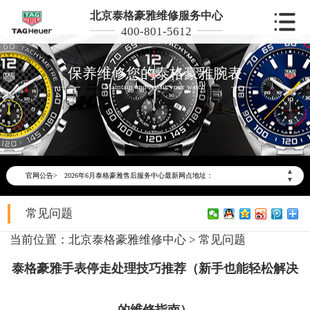
北京泰格豪雅维修服务中心
400-801-5612
保养维修您的泰格豪雅腕表
Maintain and repair your watch
2026年6月泰格豪雅北京市售后服务网络优化升级公告
2026年6月北京市泰格豪雅官方售后客户服务热线：400-801-5612
▲
官网公告>
2026年6月泰格豪雅售后服务中心最新网点地址：
▼
北京市东城区东长安街1号东方广场写字楼W3座6层602室（需提前预约）
常见问题
北京市朝阳区建国门外大街甲6号华熙国际中心写字楼D座11层1102室（需提前预约）
北京市朝阳区建国门外大街甲6号华熙国际中心D座11层1102室泰格豪雅售后服务中心（需提前预约）
当前位置：
北京泰格豪雅维修中心
>
常见问题
北京市东城区东长安街1号王府井东方广场W3座6层602室泰格豪雅售后服务中心（需提前预约）
泰格豪雅手表停走处理技巧推荐（新手也能轻松解决
节假日正常营业！