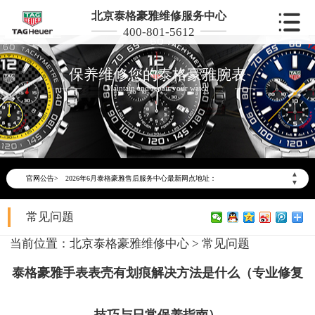
北京泰格豪雅维修服务中心
400-801-5612
保养维修您的泰格豪雅腕表
Maintain and repair your watch
2026年6月泰格豪雅北京市售后服务网络优化升级公告
2026年6月北京市泰格豪雅官方售后客户服务热线：400-801-5612
▲
官网公告>
2026年6月泰格豪雅售后服务中心最新网点地址：
▼
北京市东城区东长安街1号东方广场写字楼W3座6层602室（需提前预约）
常见问题
北京市朝阳区建国门外大街甲6号华熙国际中心写字楼D座11层1102室（需提前预约）
北京市朝阳区建国门外大街甲6号华熙国际中心D座11层1102室泰格豪雅售后服务中心（需提前预约）
当前位置：
北京泰格豪雅维修中心
>
常见问题
北京市东城区东长安街1号王府井东方广场W3座6层602室泰格豪雅售后服务中心（需提前预约）
泰格豪雅手表表壳有划痕解决方法是什么（专业修复
节假日正常营业！