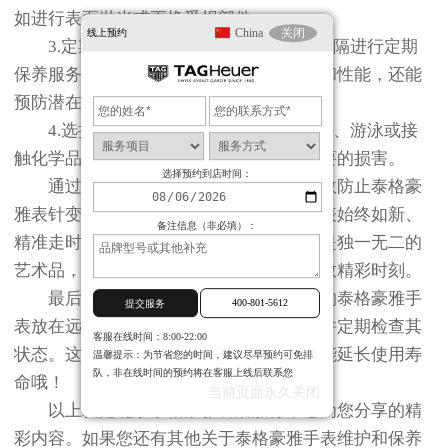
如进行表面抛光或更换受损部件。
China
关闭
线上预约
3.定期保养：按照制造商推荐的时间间隔进行定期
保养服务。这不仅能帮助保持手表的外观和性能，还能
预防潜在的问题。
4.选择合适环境佩戴：在进行剧烈运动、游泳或接
触化学品时，请确保脱下手表以避免不必要的损害。
选择预约到店时间：
通过上述方法的实施，你不仅可以有效防止泰格豪
雅表针变色的问题发生，还能确保你的爱表始终如新、
备注信息（非必填）：
精准走时。记住，每一款泰格豪雅手表都是独一无二的
艺术品，在精心呵护下定能陪伴你度过无数精彩时刻。
最后的小贴士：每次佩戴后，请将你的泰格豪雅手
400-801-5612
提交服务
表放在远离化学物质和极端温度的地方，并定期检查其
客服在线时间：8:00-22:00
状态。这样不仅能让它保持最佳状态，还能延长使用寿
温馨提示：为节省您的时间，建议尽早预约可免排
队，非在线时间的预约将在客服上线后联系您
命哦！
当前页面永久关闭
以上就是
北京泰格豪雅售后服务中心
为您分享的精
彩内容。如果您还有其他关于泰格豪雅手表维护和保养