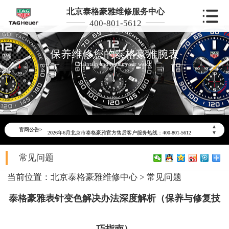
北京泰格豪雅维修服务中心
400-801-5612
保养维修您的泰格豪雅腕表
Maintain and repair your watch
2026年6月泰格豪雅北京市售后服务网络优化升级公告
▲
官网公告>
2026年6月北京市泰格豪雅官方售后客户服务热线：400-801-5612
▼
2026年6月泰格豪雅售后服务中心最新网点地址：
常见问题
北京市东城区东长安街1号东方广场写字楼W3座6层602室（需提前预约）
北京市朝阳区建国门外大街甲6号华熙国际中心写字楼D座11层1102室（需提前预约）
当前位置：
北京泰格豪雅维修中心
>
常见问题
北京市朝阳区建国门外大街甲6号华熙国际中心D座11层1102室泰格豪雅售后服务中心（需提前预约）
泰格豪雅表针变色解决办法深度解析（保养与修复技
北京市东城区东长安街1号王府井东方广场W3座6层602室泰格豪雅售后服务中心（需提前预约）
节假日正常营业！