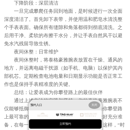
下降阶段：深层清洁
一旦完成攀爬任务回到地面，是时候进行一次全面
深度清洁了。首先卸下表带，并使用温和肥皂水清洗整
个手表表面。确保所有缝隙和角落都得到彻底清洗。之
后用干净、柔软的布擦干水分，并让手表自然风干以避
免水汽残留导致生锈。
夜间休整：日常维护
夜间休整时，将泰格豪雅腕表放置在干燥、通风的
地方，并远离电磁干扰源（如手机、电脑）以保护其内
部机芯。定期检查电池电量和日期显示功能是否正常工
作也是保持手表精准度的关键。
总结：让爱表成为你攀登路上的最佳伙伴
通过上述方法的实践与坚持，你的泰格豪雅腕表不
预约入口
关闭
仅能够抵御户外探险中的各种挑战，还能成为你攀登路
上最可靠的伙伴。记住，在每一次挑战之前做好充分准
备，在每一次征服之后给予适当关爱与保养。这样，“时
立即预约