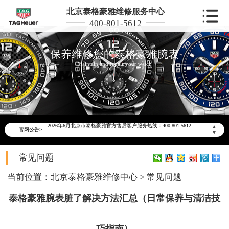
北京泰格豪雅维修服务中心
400-801-5612
保养维修您的泰格豪雅腕表
Maintain and repair your watch
2026年6月泰格豪雅北京市售后服务网络优化升级公告
2026年6月北京市泰格豪雅官方售后客户服务热线：400-801-5612
▲
官网公告>
2026年6月泰格豪雅售后服务中心最新网点地址：
▼
北京市东城区东长安街1号东方广场写字楼W3座6层602室（需提前预约）
常见问题
北京市朝阳区建国门外大街甲6号华熙国际中心写字楼D座11层1102室（需提前预约）
北京市朝阳区建国门外大街甲6号华熙国际中心D座11层1102室泰格豪雅售后服务中心（需提前预约）
当前位置：
北京泰格豪雅维修中心
>
常见问题
北京市东城区东长安街1号王府井东方广场W3座6层602室泰格豪雅售后服务中心（需提前预约）
泰格豪雅腕表脏了解决方法汇总（日常保养与清洁技
节假日正常营业！