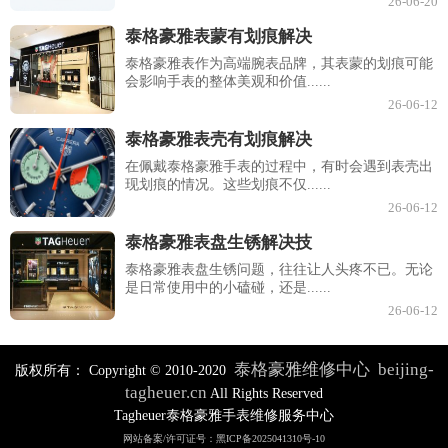
26-06-20
泰格豪雅表蒙有划痕解决
泰格豪雅表作为高端腕表品牌，其表蒙的划痕可能
会影响手表的整体美观和价值......
26-06-12
泰格豪雅表壳有划痕解决
在佩戴泰格豪雅手表的过程中，有时会遇到表壳出
现划痕的情况。这些划痕不仅......
26-06-12
泰格豪雅表盘生锈解决技
泰格豪雅表盘生锈问题，往往让人头疼不已。无论
是日常使用中的小磕碰，还是......
26-06-12
泰格豪雅维修中心
beijing-
版权所有：
Copyright © 2010-2020
tagheuer.cn
All Rights Reserved
Tagheuer泰格豪雅手表维修服务中心
网站备案/许可证号：黑ICP备2025041310号-10