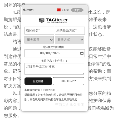
损坏的零件。
China
关闭
线上预约
4.君子兰施肥法：为了保持植物健康茁壮成长，定
期施肥是必不可少的步骤。对于您的泰格豪雅手表来
说，“施肥”意味着定期进行专业维护和保养。这包括清
洁表带、检查防水性能以及确保机芯处于最佳状态。
结语
选择预约到店时间：
通过巧妙地运用“君子兰元素”，我们不仅能够欣赏
到这种优雅植物带来的自然之美，还能解决日常生活中
备注信息（非必填）：
常见的小问题——如泰格豪雅手表出现“走走停停”的现
象。记住，在处理复杂问题时，请寻求专业的帮助；而
对于日常的小困扰，则不妨尝试一些创新的方法来找到
400-801-5612
提交服务
解决方案。让我们的生活更加轻松愉快！
客服在线时间：8:00-22:00
以上就是
北京泰格豪雅保养服务中心
为您分享的精
温馨提示：为节省您的时间，建议尽早预约可免排
队，非在线时间的预约将在客服上线后联系您
彩内容。如果您还有其他关于泰格豪雅手表维护和保养
当前页面永久关闭
的问题，可以拨打页面400电话进行咨询，我们将竭诚为
您服务。