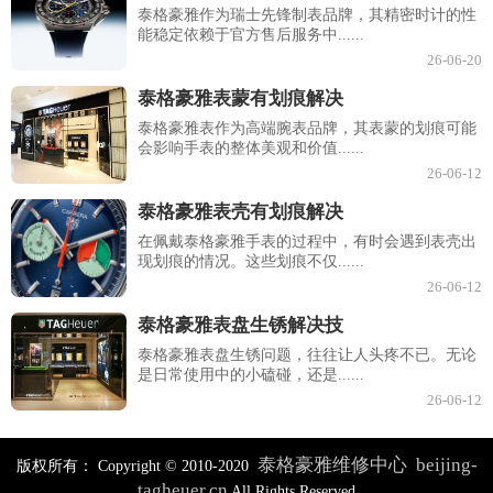
泰格豪雅作为瑞士先锋制表品牌，其精密时计的性
能稳定依赖于官方售后服务中......
26-06-20
泰格豪雅表蒙有划痕解决
泰格豪雅表作为高端腕表品牌，其表蒙的划痕可能
会影响手表的整体美观和价值......
26-06-12
泰格豪雅表壳有划痕解决
在佩戴泰格豪雅手表的过程中，有时会遇到表壳出
现划痕的情况。这些划痕不仅......
26-06-12
泰格豪雅表盘生锈解决技
泰格豪雅表盘生锈问题，往往让人头疼不已。无论
是日常使用中的小磕碰，还是......
26-06-12
泰格豪雅维修中心
beijing-
版权所有：
Copyright © 2010-2020
tagheuer.cn
All Rights Reserved