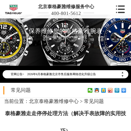
北京泰格豪雅维修服务中心
400-801-5612
保养维修您的泰格豪雅腕表
Maintain and repair your watch
▲
官网公告>
2026年6月泰格豪雅北京市售后服务网络优化升级公告
▼
2026年6月北京市泰格豪雅官方售后客户服务热线：400-801-5612
常见问题
2026年6月泰格豪雅售后服务中心最新网点地址：
北京市东城区东长安街1号东方广场写字楼W3座6层602室（需提前预约）
当前位置：
北京泰格豪雅维修中心
>
常见问题
北京市朝阳区建国门外大街甲6号华熙国际中心写字楼D座11层1102室（需提前预约）
泰格豪雅走走停停处理方法（解决手表故障的实用技
北京市朝阳区建国门外大街甲6号华熙国际中心D座11层1102室泰格豪雅售后服务中心（需提前预约）
北京市东城区东长安街1号王府井东方广场W3座6层602室泰格豪雅售后服务中心（需提前预约）