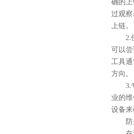
确的上
过观察
上链。
2.使
可以尝
工具通
方向。
3.专
业的维
设备来
防火
在讨