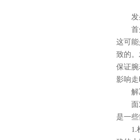
发条
首先
这可能
致的。
保证腕
影响走
解决
面对
是一些
1.检