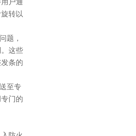
许用户通
针旋转以
问题，
调。这些
整发条的
送至专
用专门的
入防火