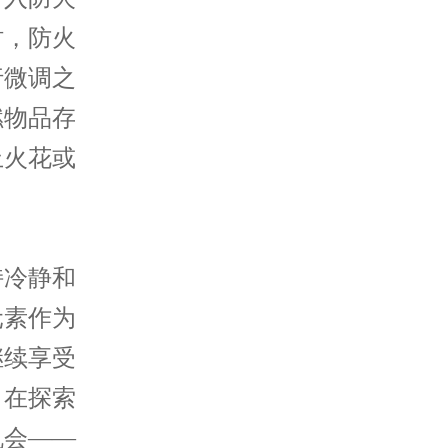
时，防火
行微调之
燃物品存
止火花或
冷静和
元素作为
继续享受
，在探索
机会——