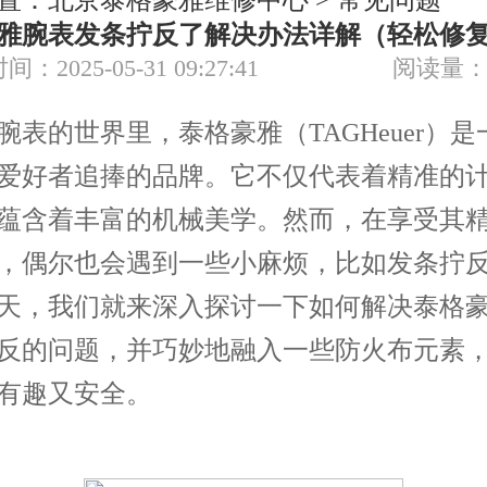
置：
北京泰格豪雅维修中心
>
常见问题
节假日正常营业！
雅腕表发条拧反了解决办法详解（轻松修
间：2025-05-31 09:27:41
阅读量：
的世界里，泰格豪雅（TAGHeuer）是
爱好者追捧的品牌。它不仅代表着精准的
蕴含着丰富的机械美学。然而，在享受其
，偶尔也会遇到一些小麻烦，比如发条拧
天，我们就来深入探讨一下如何解决泰格
反的问题，并巧妙地融入一些防火布元素
有趣又安全。