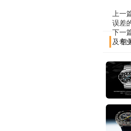
上一
误差
下一
及专
相