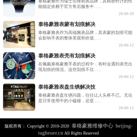
泰格豪雅作为瑞士先锋制表品牌，其精密时计的性
能稳定依赖于官方售后服务中......
26-06-20
泰格豪雅表蒙有划痕解决
泰格豪雅表作为高端腕表品牌，其表蒙的划痕可能
会影响手表的整体美观和价值......
26-06-12
泰格豪雅表壳有划痕解决
在佩戴泰格豪雅手表的过程中，有时会遇到表壳出
现划痕的情况。这些划痕不仅......
26-06-12
泰格豪雅表盘生锈解决技
泰格豪雅表盘生锈问题，往往让人头疼不已。无论
是日常使用中的小磕碰，还是......
26-06-12
泰格豪雅维修中心
beijing-
版权所有：
Copyright © 2010-2020
tagheuer.cn
All Rights Reserved