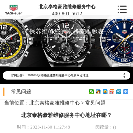
北京泰格豪雅维修服务中心
400-801-5612
保养维修您的泰格豪雅腕表
Maintain and repair your watch
2026年6月泰格豪雅北京市售后服务网络优化升级公告
2026年6月北京市泰格豪雅官方售后客户服务热线：400-801-5612
▲
官网公告>
2026年6月泰格豪雅售后服务中心最新网点地址：
▼
北京市东城区东长安街1号东方广场写字楼W3座6层602室（需提前预约）
常见问题
北京市朝阳区建国门外大街甲6号华熙国际中心写字楼D座11层1102室（需提前预约）
北京市朝阳区建国门外大街甲6号华熙国际中心D座11层1102室泰格豪雅售后服务中心（需提前预约）
当前位置：
北京泰格豪雅维修中心
>
常见问题
北京市东城区东长安街1号王府井东方广场W3座6层602室泰格豪雅售后服务中心（需提前预约）
北京泰格豪雅维修服务中心地址在哪？
节假日正常营业！
时间：2023-11-30 11:27:48
阅读量：(
)