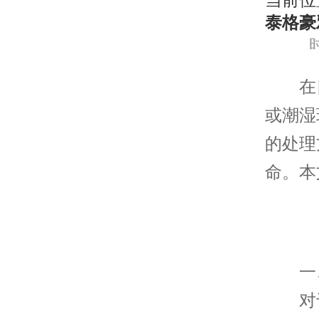
当前位
泰格豪
时
在日
或潮湿
的处理
命。本
一、
对于