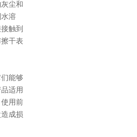
的灰尘和
剂水溶
接接触到
布擦干表
们能够
产品适用
。使用前
盘造成损