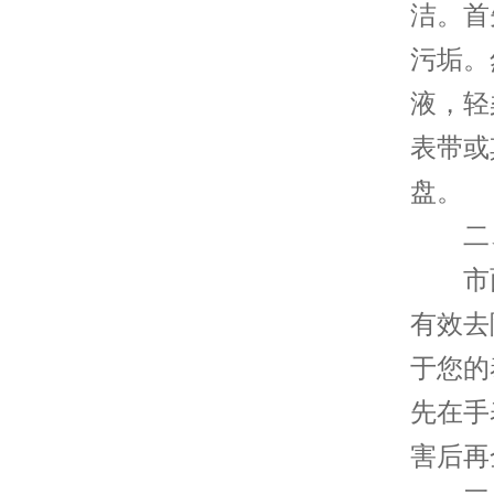
洁。首
污垢。
液，轻
表带或
盘。
二、
市面
有效去
于您的
先在手
害后再