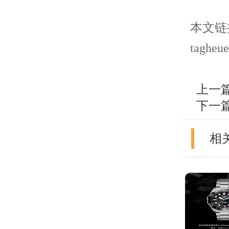
本文链接： 
tagheue
上一
下一
相