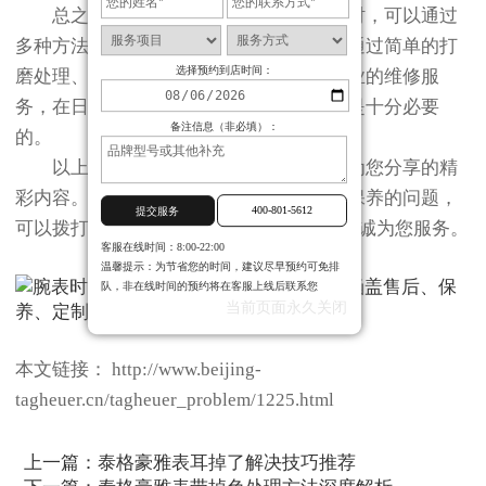
总之，面对泰格豪雅表壳割手的问题时，可以通过
多种方法来解决或减轻这一困扰。无论是通过简单的打
选择预约到店时间：
磨处理、选择合适的佩戴方式还是寻求专业的维修服
务，在日常生活中采取适当的预防措施都是十分必要
备注信息（非必填）：
的。
以上就是
北京泰格豪雅保养服务中心
为您分享的精
彩内容。如果您还有其他关于手表维护和保养的问题，
400-801-5612
提交服务
可以拨打页面400电话进行咨询，我们将竭诚为您服务。
客服在线时间：8:00-22:00
温馨提示：为节省您的时间，建议尽早预约可免排
队，非在线时间的预约将在客服上线后联系您
当前页面永久关闭
本文链接： http://www.beijing-
tagheuer.cn/tagheuer_problem/1225.html
上一篇：
泰格豪雅表耳掉了解决技巧推荐