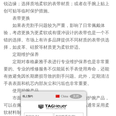
锐边缘；选择质地柔软的表带材质；或者在手腕上贴上
创可贴等临时保护措施。
表带更换
如果表壳割手问题较为严重，影响了日常佩戴体
验，考虑更换为更柔软或有缓冲设计的表带也是一个不
错的选择。市场上有许多品牌提供不同材质的表带供选
择，如皮革、硅胶等材质更为柔软舒适。
定期维护保养
定期对泰格豪雅手表进行专业维护保养也是非常重
要的。专业的维修服务不仅能延长手表使用寿命，还能
有效避免因长期磨损导致的割手问题。此外，定期清洁
手表表面和机芯内部灰尘和污垢也非常重要。
使用护腕产品
China
关闭
线上预约
市面上还有一些专门为敏感肌肤设计的护腕产品，
可以在佩戴手表时提供额外保护。这些产品通常采用柔
软材料制成，并且具有良好的透气性。