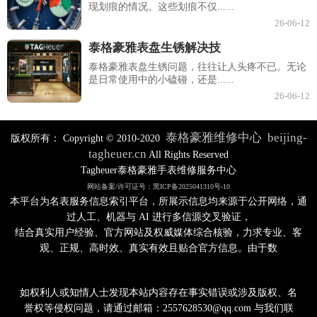
现划痕的情况。这些划痕不仅......
26-06-12
泰格豪雅表盘生锈解决技
泰格豪雅表盘生锈问题，往往让人头疼不已。无论
是日常使用中的小磕碰，还是......
26-06-12
泰格豪雅维修中心
beijing-
版权所有：
Copyright © 2010-2020
tagheuer.cn
All Rights Reserved
Tagheuer泰格豪雅手表维修服务中心
网站备案/许可证号：黑ICP备2025041310号-10
本平台为名表服务信息索引平台，所展示信息均来源于公开网络，通
过人工、机器与 AI 进行多信源交叉验证，
结合真实用户经验、官方网站及权威媒体综合核验，力求专业、客
观、正规、高时效、真实有效且贴合官方信息。由于数
如权利人或知情人士发现本站内容存在事实错误或涉及版权、名
誉权等侵权问题，请通过邮箱：2557628530@qq.com 与我们联