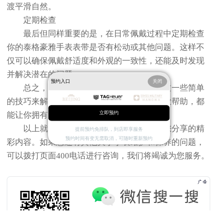
渡平滑自然。
定期检查
最后但同样重要的是，在日常佩戴过程中定期检查
你的泰格豪雅手表表带是否有松动或其他问题。这样不
仅可以确保佩戴舒适度和外观的一致性，还能及时发现
并解决潜在的问题。
预约入口
关闭
总之，泰格豪雅手表的表带过长可以通过一些简单
的技巧来解决。无论是自己动手还是寻求专业帮助，都
立即预约
能让你拥有一个更加满意的佩戴体验。
以上就是
北京泰格豪雅售后服务中心
为您分享的精
提前预约免排队，到店即享服务
预约时间有变无需取消，可随时重新预约
彩内容。如果您还有其他关于手表维护和保养的问题，
可以拨打页面400电话进行咨询，我们将竭诚为您服务。