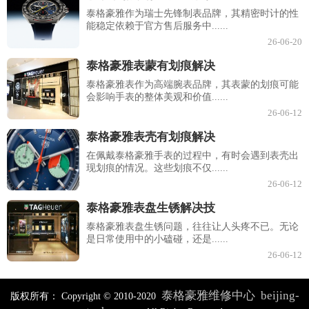
泰格豪雅作为瑞士先锋制表品牌，其精密时计的性
能稳定依赖于官方售后服务中......
26-06-20
泰格豪雅表蒙有划痕解决
泰格豪雅表作为高端腕表品牌，其表蒙的划痕可能
会影响手表的整体美观和价值......
26-06-12
泰格豪雅表壳有划痕解决
在佩戴泰格豪雅手表的过程中，有时会遇到表壳出
现划痕的情况。这些划痕不仅......
26-06-12
泰格豪雅表盘生锈解决技
泰格豪雅表盘生锈问题，往往让人头疼不已。无论
是日常使用中的小磕碰，还是......
26-06-12
泰格豪雅维修中心
beijing-
版权所有：
Copyright © 2010-2020