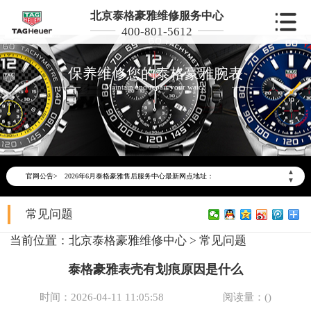
北京泰格豪雅维修服务中心
400-801-5612
保养维修您的泰格豪雅腕表
Maintain and repair your watch
2026年6月泰格豪雅北京市售后服务网络优化升级公告
2026年6月北京市泰格豪雅官方售后客户服务热线：400-801-5612
▲
官网公告>
2026年6月泰格豪雅售后服务中心最新网点地址：
▼
北京市东城区东长安街1号东方广场写字楼W3座6层602室（需提前预约）
常见问题
北京市朝阳区建国门外大街甲6号华熙国际中心写字楼D座11层1102室（需提前预约）
北京市朝阳区建国门外大街甲6号华熙国际中心D座11层1102室泰格豪雅售后服务中心（需提前预约）
当前位置：
北京泰格豪雅维修中心
>
常见问题
北京市东城区东长安街1号王府井东方广场W3座6层602室泰格豪雅售后服务中心（需提前预约）
泰格豪雅表壳有划痕原因是什么
节假日正常营业！
时间：2026-04-11 11:05:58
阅读量：(
)