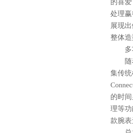
的喜爱
处理赢
展现出
整体造
多功
随着
集传统
Con
的时间
理等功
款腕表
总之