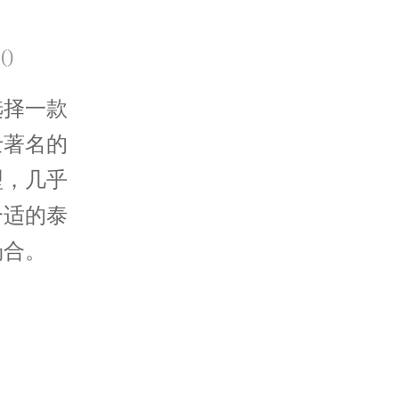
(
)
择一款
士著名的
型，几乎
合适的泰
场合。