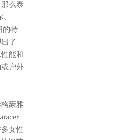
那么泰
你。
用的特
现出了
水性能和
动或户外
格豪雅
acer
许多女性