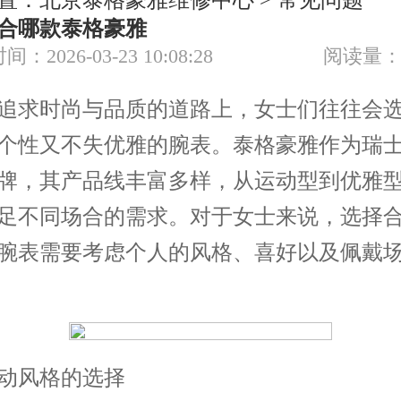
置：
北京泰格豪雅维修中心
>
常见问题
节假日正常营业！
合哪款泰格豪雅
间：2026-03-23 10:08:28
阅读量：
求时尚与品质的道路上，女士们往往会选
个性又不失优雅的腕表。泰格豪雅作为瑞
牌，其产品线丰富多样，从运动型到优雅
足不同场合的需求。对于女士来说，选择
腕表需要考虑个人的风格、喜好以及佩戴
风格的选择