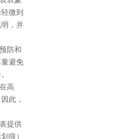
表表蒙
除轻微到
说明，并
预防和
尽量避免
会。
在高
。因此，
表提供
括划痕）