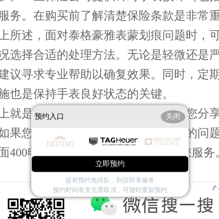
服务。在购买前了解清楚保险条款是非常
所述，面对泰格豪雅表蒙划痕问题时，可
况选择合适的处理方法。无论是轻微还是
建议寻求专业帮助以确复效果。同时，定
施也是保持手表良好状态的关键。
就是
北京泰格豪雅保养服务中心
为您分
预约入口
关闭
如果您还有其他关于手表维护和保养的问
面400电话进行咨询，我们将竭诚为您服务
立即预约
提前预约免排队，到店即享服务
预约时间有变无需取消，可随时重新预约