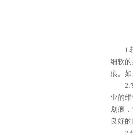
1.轻
细软的
痕。如
2.专
业的维
划痕，
良好的