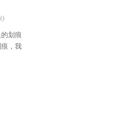
北京市东城区东长安街1号王府井东方广场W3座6层602室泰格豪雅售后服务中心（需提前预约）
(
)
的划痕
划痕，我