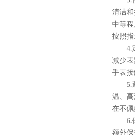
3.使
清洁和
中等程
按照指
4.定
减少表
手表接
5.避
温、高
在不佩
6.保
额外保