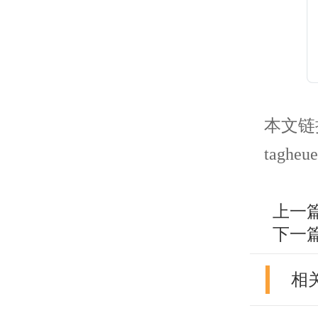
本文链接： 
tagheue
上一
下一
相