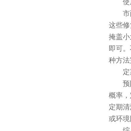
使用
市面
这些修
掩盖小
即可。
种方法
定期
预防
概率，
定期清
或环境
综上