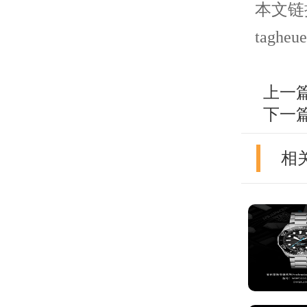
本文链接： 
tagheue
上一
下一
相