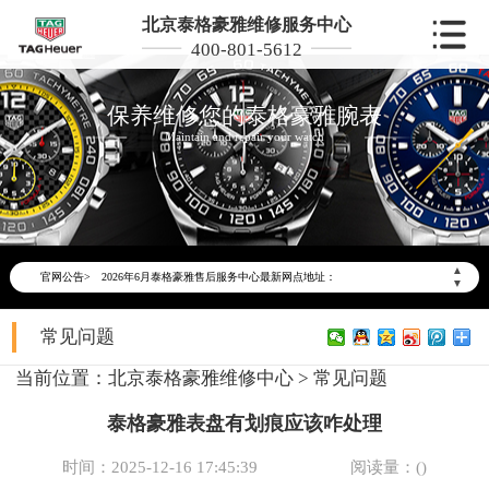
北京泰格豪雅维修服务中心
400-801-5612
保养维修您的泰格豪雅腕表
Maintain and repair your watch
2026年6月泰格豪雅北京市售后服务网络优化升级公告
2026年6月北京市泰格豪雅官方售后客户服务热线：400-801-5612
▲
官网公告>
2026年6月泰格豪雅售后服务中心最新网点地址：
▼
北京市东城区东长安街1号东方广场写字楼W3座6层602室（需提前预约）
常见问题
北京市朝阳区建国门外大街甲6号华熙国际中心写字楼D座11层1102室（需提前预约）
北京市朝阳区建国门外大街甲6号华熙国际中心D座11层1102室泰格豪雅售后服务中心（需提前预约）
当前位置：
北京泰格豪雅维修中心
>
常见问题
北京市东城区东长安街1号王府井东方广场W3座6层602室泰格豪雅售后服务中心（需提前预约）
泰格豪雅表盘有划痕应该咋处理
节假日正常营业！
时间：2025-12-16 17:45:39
阅读量：(
)