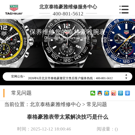
北京泰格豪雅维修服务中心
400-801-5612
保养维修您的泰格豪雅腕表
Maintain and repair your watch
2026年6月泰格豪雅北京市售后服务网络优化升级公告
▲
官网公告>
2026年6月北京市泰格豪雅官方售后客户服务热线：400-801-5612
▼
2026年6月泰格豪雅售后服务中心最新网点地址：
常见问题
北京市东城区东长安街1号东方广场写字楼W3座6层602室（需提前预约）
北京市朝阳区建国门外大街甲6号华熙国际中心写字楼D座11层1102室（需提前预约）
当前位置：
北京泰格豪雅维修中心
>
常见问题
北京市朝阳区建国门外大街甲6号华熙国际中心D座11层1102室泰格豪雅售后服务中心（需提前预约）
泰格豪雅表带太紧解决技巧是什么
北京市东城区东长安街1号王府井东方广场W3座6层602室泰格豪雅售后服务中心（需提前预约）
节假日正常营业！
时间：2025-12-12 18:00:46
阅读量：(
)