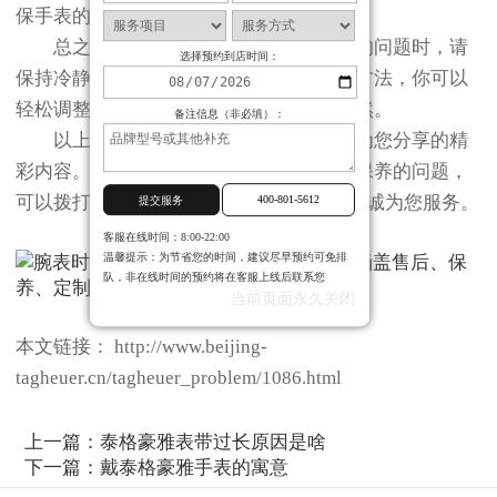
保手表的安全与性能不受影响。
总之，在遇到泰格豪雅手表表带过紧的问题时，请
选择预约到店时间：
保持冷静并采取适当措施解决。通过以上方法，你可以
轻松调整表带松紧度，让佩戴更加舒适自然。
备注信息（非必填）：
以上就是
北京泰格豪雅保养服务中心
为您分享的精
彩内容。如果您还有其他关于手表维护和保养的问题，
可以拨打页面400电话进行咨询，我们将竭诚为您服务。
400-801-5612
提交服务
客服在线时间：8:00-22:00
温馨提示：为节省您的时间，建议尽早预约可免排
队，非在线时间的预约将在客服上线后联系您
当前页面永久关闭
本文链接： http://www.beijing-
tagheuer.cn/tagheuer_problem/1086.html
上一篇：
泰格豪雅表带过长原因是啥
下一篇：
戴泰格豪雅手表的寓意