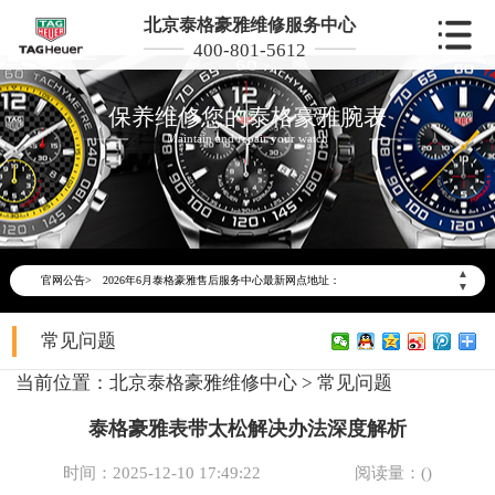
北京泰格豪雅维修服务中心
400-801-5612
保养维修您的泰格豪雅腕表
Maintain and repair your watch
2026年6月泰格豪雅北京市售后服务网络优化升级公告
2026年6月北京市泰格豪雅官方售后客户服务热线：400-801-5612
▲
官网公告>
2026年6月泰格豪雅售后服务中心最新网点地址：
▼
北京市东城区东长安街1号东方广场写字楼W3座6层602室（需提前预约）
常见问题
北京市朝阳区建国门外大街甲6号华熙国际中心写字楼D座11层1102室（需提前预约）
北京市朝阳区建国门外大街甲6号华熙国际中心D座11层1102室泰格豪雅售后服务中心（需提前预约）
当前位置：
北京泰格豪雅维修中心
>
常见问题
北京市东城区东长安街1号王府井东方广场W3座6层602室泰格豪雅售后服务中心（需提前预约）
泰格豪雅表带太松解决办法深度解析
节假日正常营业！
时间：2025-12-10 17:49:22
阅读量：(
)