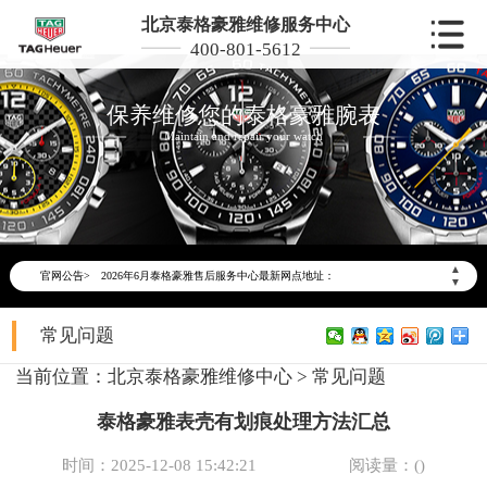
北京泰格豪雅维修服务中心
400-801-5612
保养维修您的泰格豪雅腕表
Maintain and repair your watch
2026年6月泰格豪雅北京市售后服务网络优化升级公告
2026年6月北京市泰格豪雅官方售后客户服务热线：400-801-5612
▲
官网公告>
2026年6月泰格豪雅售后服务中心最新网点地址：
▼
北京市东城区东长安街1号东方广场写字楼W3座6层602室（需提前预约）
常见问题
北京市朝阳区建国门外大街甲6号华熙国际中心写字楼D座11层1102室（需提前预约）
北京市朝阳区建国门外大街甲6号华熙国际中心D座11层1102室泰格豪雅售后服务中心（需提前预约）
当前位置：
北京泰格豪雅维修中心
>
常见问题
北京市东城区东长安街1号王府井东方广场W3座6层602室泰格豪雅售后服务中心（需提前预约）
泰格豪雅表壳有划痕处理方法汇总
节假日正常营业！
时间：2025-12-08 15:42:21
阅读量：(
)