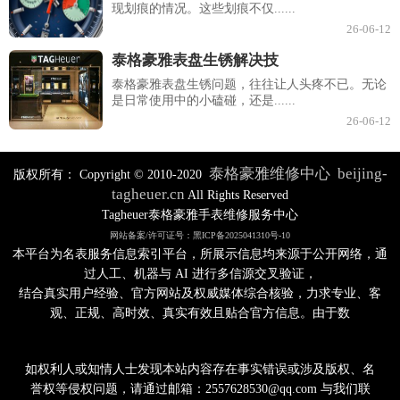
现划痕的情况。这些划痕不仅......
26-06-12
泰格豪雅表盘生锈解决技
泰格豪雅表盘生锈问题，往往让人头疼不已。无论
是日常使用中的小磕碰，还是......
26-06-12
泰格豪雅维修中心
beijing-
版权所有：
Copyright © 2010-2020
tagheuer.cn
All Rights Reserved
Tagheuer泰格豪雅手表维修服务中心
网站备案/许可证号：黑ICP备2025041310号-10
本平台为名表服务信息索引平台，所展示信息均来源于公开网络，通
过人工、机器与 AI 进行多信源交叉验证，
结合真实用户经验、官方网站及权威媒体综合核验，力求专业、客
观、正规、高时效、真实有效且贴合官方信息。由于数
如权利人或知情人士发现本站内容存在事实错误或涉及版权、名
誉权等侵权问题，请通过邮箱：2557628530@qq.com 与我们联