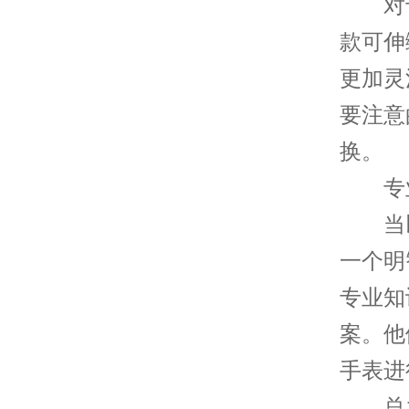
对于
款可伸
更加灵
要注意
换。
专业
当以
一个明
专业知
案。他
手表进
总之