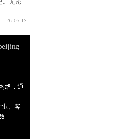
已。无论
26-06-12
beijing-
网络，通
专业、客
数