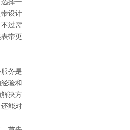
选择一
表带设计
。不过需
类表带更
服务是
的经验和
的解决方
，还能对
，首先