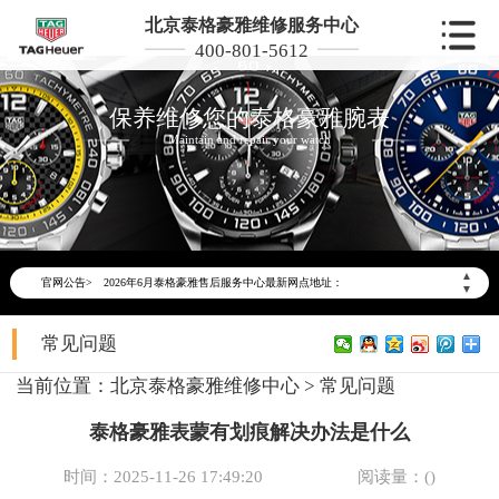
北京泰格豪雅维修服务中心
400-801-5612
保养维修您的泰格豪雅腕表
Maintain and repair your watch
2026年6月泰格豪雅北京市售后服务网络优化升级公告
2026年6月北京市泰格豪雅官方售后客户服务热线：400-801-5612
▲
官网公告>
2026年6月泰格豪雅售后服务中心最新网点地址：
▼
北京市东城区东长安街1号东方广场写字楼W3座6层602室（需提前预约）
常见问题
北京市朝阳区建国门外大街甲6号华熙国际中心写字楼D座11层1102室（需提前预约）
北京市朝阳区建国门外大街甲6号华熙国际中心D座11层1102室泰格豪雅售后服务中心（需提前预约）
当前位置：
北京泰格豪雅维修中心
>
常见问题
北京市东城区东长安街1号王府井东方广场W3座6层602室泰格豪雅售后服务中心（需提前预约）
泰格豪雅表蒙有划痕解决办法是什么
节假日正常营业！
时间：2025-11-26 17:49:20
阅读量：(
)