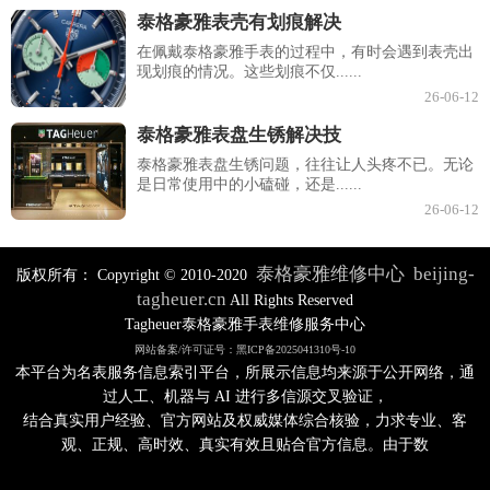
泰格豪雅表壳有划痕解决
在佩戴泰格豪雅手表的过程中，有时会遇到表壳出
现划痕的情况。这些划痕不仅......
26-06-12
泰格豪雅表盘生锈解决技
泰格豪雅表盘生锈问题，往往让人头疼不已。无论
是日常使用中的小磕碰，还是......
26-06-12
泰格豪雅维修中心
beijing-
版权所有：
Copyright © 2010-2020
tagheuer.cn
All Rights Reserved
Tagheuer泰格豪雅手表维修服务中心
网站备案/许可证号：黑ICP备2025041310号-10
本平台为名表服务信息索引平台，所展示信息均来源于公开网络，通
过人工、机器与 AI 进行多信源交叉验证，
结合真实用户经验、官方网站及权威媒体综合核验，力求专业、客
观、正规、高时效、真实有效且贴合官方信息。由于数