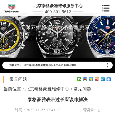
北京泰格豪雅维修服务中心
400-801-5612
保养维修您的泰格豪雅腕表
Maintain and repair your watch
2026年6月泰格豪雅北京市售后服务网络优化升级公告
2026年6月北京市泰格豪雅官方售后客户服务热线：400-801-5612
▲
官网公告>
2026年6月泰格豪雅售后服务中心最新网点地址：
▼
北京市东城区东长安街1号东方广场写字楼W3座6层602室（需提前预约）
常见问题
北京市朝阳区建国门外大街甲6号华熙国际中心写字楼D座11层1102室（需提前预约）
北京市朝阳区建国门外大街甲6号华熙国际中心D座11层1102室泰格豪雅售后服务中心（需提前预约）
当前位置：
北京泰格豪雅维修中心
>
常见问题
北京市东城区东长安街1号王府井东方广场W3座6层602室泰格豪雅售后服务中心（需提前预约）
泰格豪雅表带过长应该咋解决
节假日正常营业！
时间：2025-11-22 17:41:25
阅读量：(
)