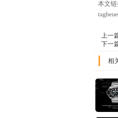
本文链接： 
tagheue
上一
下一
相