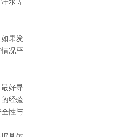
、汗水等
如果发
若情况严
最好寻
富的经验
安全性与
据具体