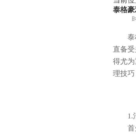
当前位
泰格豪
时
泰格
直备受
得尤为
理技巧
1.
首先