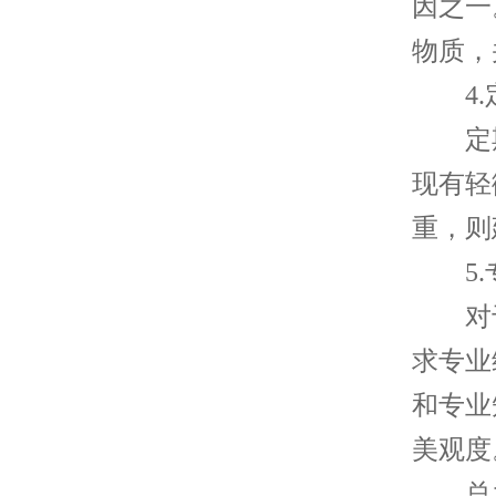
因之一
物质，
4.
定期
现有轻
重，则
5.
对于
求专业
和专业
美观度
总之