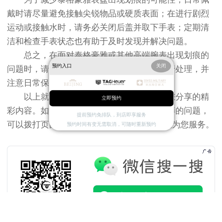
戴时请尽量避免接触尖锐物品或硬质表面；在进行剧烈
运动或接触水时，请务必关闭后盖并取下手表；定期清
洁和检查手表状态也有助于及时发现并解决问题。
总之，在面对泰格豪雅或其他高端腕表出现划痕的
预约入口
关闭
问题时，请根据实际情况选择合适的方法进行处理，并
注意日常保养以延长手表使用寿命。
以上就是
北京泰格豪雅维修服务中心
为您分享的精
立即预约
彩内容。如果您还有其他关于手表维护和保养的问题，
提前预约免排队，到店即享服务
可以拨打页面400电话进行咨询，我们将竭诚为您服务。
预约时间有变无需取消，可随时重新预约