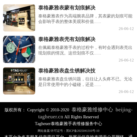
泰格豪雅表蒙有划痕解决
泰格豪雅表作为高端腕表品牌，其表蒙的划痕可能
会影响手表的整体美观和价值......
26-06-12
泰格豪雅表壳有划痕解决
在佩戴泰格豪雅手表的过程中，有时会遇到表壳出
现划痕的情况。这些划痕不仅......
26-06-12
泰格豪雅表盘生锈解决技
泰格豪雅表盘生锈问题，往往让人头疼不已。无论
是日常使用中的小磕碰，还是......
26-06-12
泰格豪雅维修中心
beijing-
版权所有：
Copyright © 2010-2020
tagheuer.cn
All Rights Reserved
Tagheuer泰格豪雅手表维修服务中心
网站备案/许可证号：黑ICP备2025041310号-10