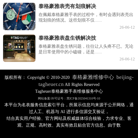
泰格豪雅表壳有划痕解决
在佩戴泰格豪雅手表的过程中，有时会遇到表壳出
现划痕的情况。这些划痕不仅......
26-06-12
泰格豪雅表盘生锈解决技
泰格豪雅表盘生锈问题，往往让人头疼不已。无论
是日常使用中的小磕碰，还是......
26-06-12
泰格豪雅维修中心
beijing-
版权所有：
Copyright © 2010-2020
tagheuer.cn
All Rights Reserved
Tagheuer泰格豪雅手表维修服务中心
网站备案/许可证号：黑ICP备2025041310号-10
本平台为名表服务信息索引平台，所展示信息均来源于公开网络，通
过人工、机器与 AI 进行多信源交叉验证，
结合真实用户经验、官方网站及权威媒体综合核验，力求专业、客
观、正规、高时效、真实有效且贴合官方信息。由于数