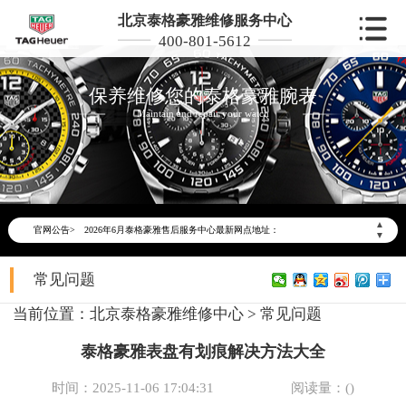
北京泰格豪雅维修服务中心
400-801-5612
保养维修您的泰格豪雅腕表
Maintain and repair your watch
2026年6月泰格豪雅北京市售后服务网络优化升级公告
2026年6月北京市泰格豪雅官方售后客户服务热线：400-801-5612
▲
官网公告>
2026年6月泰格豪雅售后服务中心最新网点地址：
▼
北京市东城区东长安街1号东方广场写字楼W3座6层602室（需提前预约）
常见问题
北京市朝阳区建国门外大街甲6号华熙国际中心写字楼D座11层1102室（需提前预约）
北京市朝阳区建国门外大街甲6号华熙国际中心D座11层1102室泰格豪雅售后服务中心（需提前预约）
当前位置：
北京泰格豪雅维修中心
>
常见问题
北京市东城区东长安街1号王府井东方广场W3座6层602室泰格豪雅售后服务中心（需提前预约）
泰格豪雅表盘有划痕解决方法大全
节假日正常营业！
时间：2025-11-06 17:04:31
阅读量：(
)