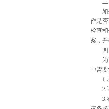
三、
如果
作是否
检查和
案，并
四、
为了
中需要
1.尽
2.避
3.在
请务必