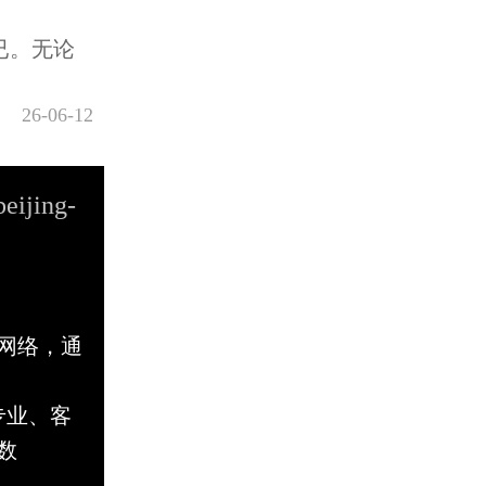
已。无论
26-06-12
beijing-
网络，通
专业、客
数