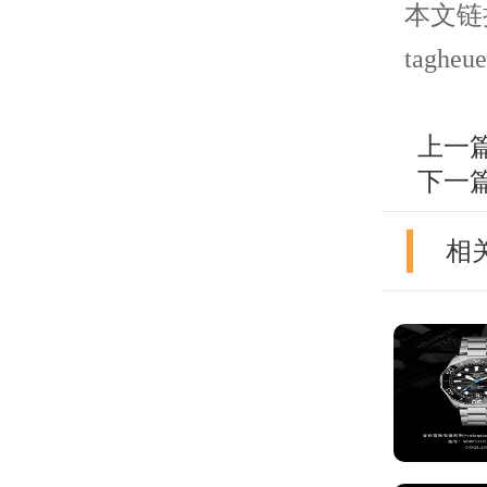
本文链接： 
tagheue
上一
下一
相