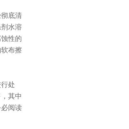
彻底清
涤剂水溶
腐蚀性的
的软布擦
行处
售，其中
务必阅读