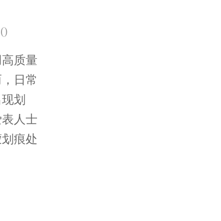
(
)
高质量
而，日常
出现划
爱表人士
蒙划痕处