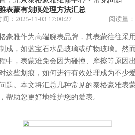
置：
北京泰格豪雅维修中心
>
常见问题
节假日正常营业！
雅表蒙有划痕处理方法汇总
间：2025-11-03 17:00:27
阅读量：
豪雅作为高端腕表品牌，其表蒙往往采用
制成，如蓝宝石水晶玻璃或矿物玻璃。然
程中，表蒙难免会因为碰撞、摩擦等原因
对这些划痕，如何进行有效处理成为不少
问题。本文将汇总几种常见的泰格豪雅表
，帮助您更好地维护您的爱表。