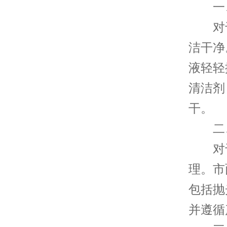
一、
对于
洁干净
液轻轻
清洁剂
干。
二、
对于
理。市
包括抛
并遵循