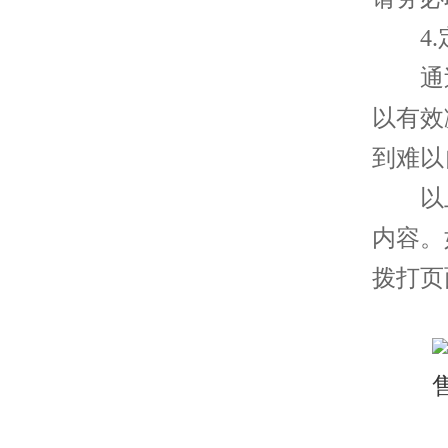
4.定
通过
以有效
到难以
以上
内容。
拨打页