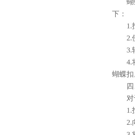
蝴蝶
下：
1.找
2.使
3.转
4.将
蝴蝶扣
四、
对于
1.找
2.向
3.将