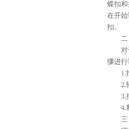
蝶扣和
在开始
扣。
二、
对于
骤进行
1.找
2.轻
3.拉
4.释
三、