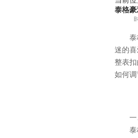
当前位
泰格豪
时
泰格
迷的喜
整表扣
如何调
一、
泰格