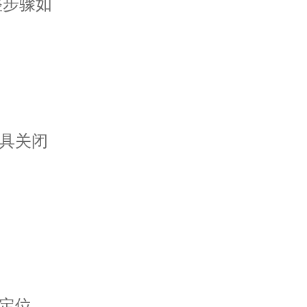
步骤如
具关闭
定位