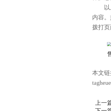
以上
内容。
拨打页
本文链接： 
tagheue
上一
下一