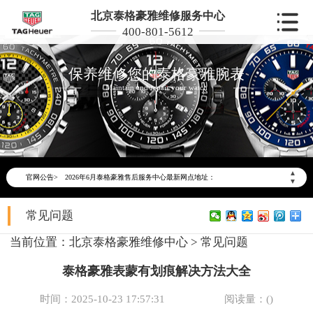
北京泰格豪雅维修服务中心
400-801-5612
保养维修您的泰格豪雅腕表
Maintain and repair your watch
2026年6月泰格豪雅北京市售后服务网络优化升级公告
2026年6月北京市泰格豪雅官方售后客户服务热线：400-801-5612
▲
官网公告>
2026年6月泰格豪雅售后服务中心最新网点地址：
▼
北京市东城区东长安街1号东方广场写字楼W3座6层602室（需提前预约）
常见问题
北京市朝阳区建国门外大街甲6号华熙国际中心写字楼D座11层1102室（需提前预约）
北京市朝阳区建国门外大街甲6号华熙国际中心D座11层1102室泰格豪雅售后服务中心（需提前预约）
当前位置：
北京泰格豪雅维修中心
>
常见问题
北京市东城区东长安街1号王府井东方广场W3座6层602室泰格豪雅售后服务中心（需提前预约）
泰格豪雅表蒙有划痕解决方法大全
节假日正常营业！
时间：2025-10-23 17:57:31
阅读量：(
)