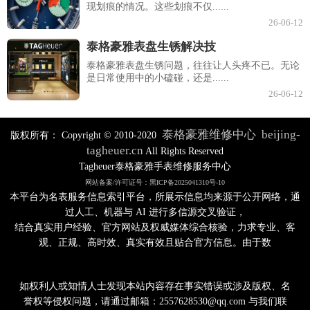
现划痕的情况。这些划痕不仅......
26-06-12
泰格豪雅表盘生锈解决技
泰格豪雅表盘生锈问题，往往让人头疼不已。无论
是日常使用中的小磕碰，还是......
26-06-12
泰格豪雅维修中心
beijing-
版权所有：
Copyright © 2010-2020
tagheuer.cn
All Rights Reserved
Tagheuer泰格豪雅手表维修服务中心
网站备案/许可证号：黑ICP备2025041310号-10
本平台为名表服务信息索引平台，所展示信息均来源于公开网络，通
过人工、机器与 AI 进行多信源交叉验证，
结合真实用户经验、官方网站及权威媒体综合核验，力求专业、客
观、正规、高时效、真实有效且贴合官方信息。由于数
如权利人或知情人士发现本站内容存在事实错误或涉及版权、名
誉权等侵权问题，请通过邮箱：2557628530@qq.com 与我们联