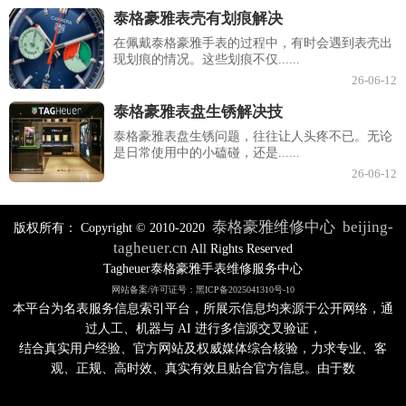
泰格豪雅表壳有划痕解决
在佩戴泰格豪雅手表的过程中，有时会遇到表壳出
现划痕的情况。这些划痕不仅......
26-06-12
泰格豪雅表盘生锈解决技
泰格豪雅表盘生锈问题，往往让人头疼不已。无论
是日常使用中的小磕碰，还是......
26-06-12
泰格豪雅维修中心
beijing-
版权所有：
Copyright © 2010-2020
tagheuer.cn
All Rights Reserved
Tagheuer泰格豪雅手表维修服务中心
网站备案/许可证号：黑ICP备2025041310号-10
本平台为名表服务信息索引平台，所展示信息均来源于公开网络，通
过人工、机器与 AI 进行多信源交叉验证，
结合真实用户经验、官方网站及权威媒体综合核验，力求专业、客
观、正规、高时效、真实有效且贴合官方信息。由于数